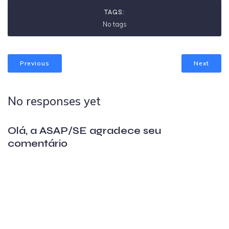
TAGS:
No tags
Previous
Next
No responses yet
Olá, a ASAP/SE agradece seu
comentário