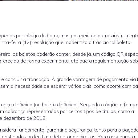
enas por código de barra, mas por meio de outros instrument
nta-feira (12) resolução que moderniza o tradicional boleto.
eiro, os boletos poderão conter, desde já, um código QR espec
 oferecido de forma experimental até que a regulamentação sob
r e concluir a transação. A grande vantagem de pagamento via 
em a necessidade de esperar vários dias, como ocorre com pa
ança dinâmico (ou boleto dinâmico). Segundo o órgão, a ferra
 cobrança representadas por certos tipos de títulos, como a
 de dezembro de 2018.
nsidera fundamental garantir a segurança, tanto para o pagad
destinados ao legitimo detentor de direitos. Para assegurar a