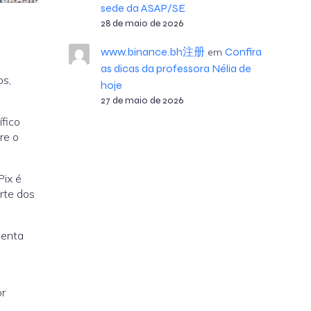
sede da ASAP/SE
28 de maio de 2026
www.binance.bh注册
Confira
em
as dicas da professora Nélia de
os,
hoje
27 de maio de 2026
ífico
re o
Pix é
rte dos
menta
or