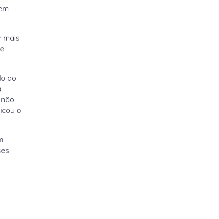
 em
r mais
de
do do
a
e não
icou o
m
ses