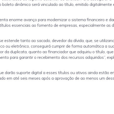
boleto dinâmico será vinculado ao título, emitido digitalmente
senta enorme avanço para modernizar o sistema financeiro e da
títulos essenciais ao fomento de empresas, especialmente as 
se estende tanto ao sacado, devedor da dívida, que, se utilizan
ico ou eletrônico, conseguirá cumprir de forma automática a su
r da duplicata, quanto ao financiador que adquiriu o título, qu
ento para garantir o recebimento dos recursos adquiridos”, expl
e darão suporte digital a esses títulos ou ativos ainda estão e
tado em até seis meses após a aprovação de ao menos um des