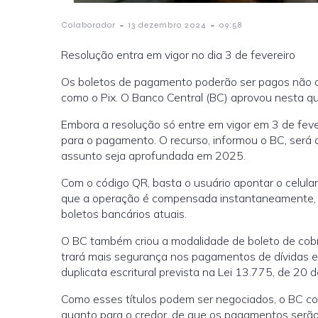
-
-
Colaborador
13 dezembro 2024
09:58
Resolução entra em vigor no dia 3 de fevereiro
Os boletos de pagamento poderão ser pagos não ap
como o Pix. O Banco Central (BC) aprovou nesta qui
Embora a resolução só entre em vigor em 3 de fever
para o pagamento. O recurso, informou o BC, será
assunto seja aprofundada em 2025.
Com o código QR, basta o usuário apontar o celula
que a operação é compensada instantaneamente, s
boletos bancários atuais.
O BC também criou a modalidade de boleto de cobr
trará mais segurança nos pagamentos de dívidas em
duplicata escritural prevista na Lei 13.775, de 20
Como esses títulos podem ser negociados, o BC co
quanto para o credor, de que os pagamentos serão 