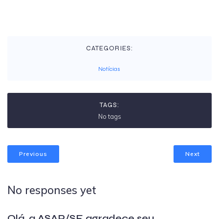
CATEGORIES:
Notícias
TAGS:
No tags
Previous
Next
No responses yet
Olá, a ASAP/SE agradece seu