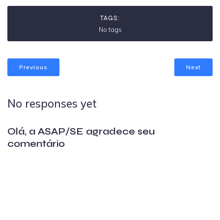
TAGS:
No tags
Previous
Next
No responses yet
Olá, a ASAP/SE agradece seu
comentário