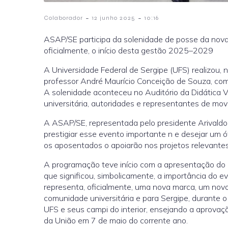
-
-
Colaborador
12 junho 2025
10:16
ASAP/SE participa da solenidade de posse da nova 
oficialmente, o início desta gestão 2025–2029
A Universidade Federal de Sergipe (UFS) realizou, n
professor André Maurício Conceição de Souza, como 
A solenidade aconteceu no Auditório da Didática 
universitária, autoridades e representantes de mov
A ASAP/SE, representada pelo presidente Arivaldo 
prestigiar esse evento importante n e desejar um
os aposentados o apoiarão nos projetos relevantes
A programação teve início com a apresentação do 
que significou, simbolicamente, a importância do 
representa, oficialmente, uma nova marca, um novo 
comunidade universitária e para Sergipe, durante 
UFS e seus campi do interior, ensejando a aprovaçã
da União em 7 de maio do corrente ano.