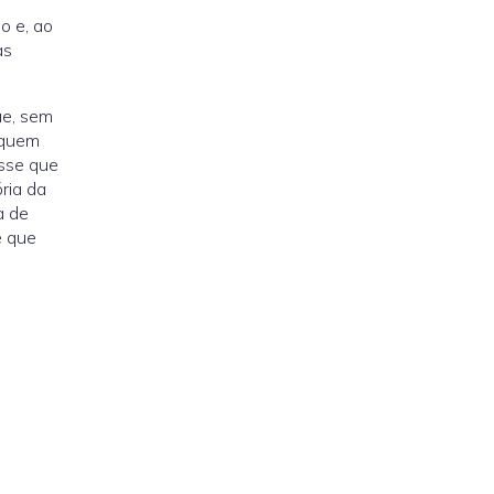
o e, ao
as
ue, sem
 quem
isse que
ria da
a de
e que