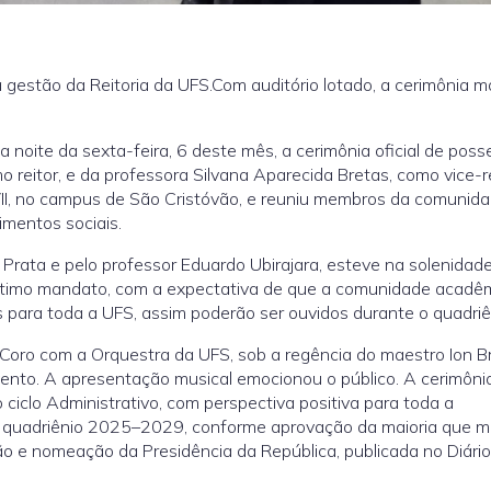
gestão da Reitoria da UFS.Com auditório lotado, a cerimônia m
a noite da sexta-feira, 6 deste mês, a cerimônia oficial de poss
reitor, e da professora Silvana Aparecida Bretas, como vice-re
VII, no campus de São Cristóvão, e reuniu membros da comunid
imentos sociais.
Prata e pelo professor Eduardo Ubirajara, esteve na solenidad
 ótimo mandato, com a expectativa de que a comunidade acadê
 para toda a UFS, assim poderão ser ouvidos durante o quadriê
Coro com a Orquestra da UFS, sob a regência do maestro Ion B
evento. A apresentação musical emocionou o público. A cerimôni
ciclo Administrativo, com perspectiva positiva para toda a
o quadriênio 2025–2029, conforme aprovação da maioria que mi
o e nomeação da Presidência da República, publicada no Diário 