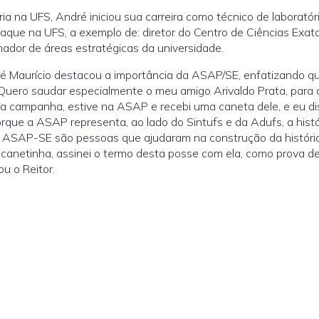
ia na UFS, André iniciou sua carreira como técnico de laboratóri
aque na UFS, a exemplo de: diretor do Centro de Ciências Exat
enador de áreas estratégicas da universidade.
ré Maurício destacou a importância da ASAP/SE, enfatizando q
 “Quero saudar especialmente o meu amigo Arivaldo Prata, para
 a campanha, estive na ASAP e recebi uma caneta dele, e eu d
rque a ASAP representa, ao lado do Sintufs e da Adufs, a histó
a ASAP-SE são pessoas que ajudaram na construção da históri
 canetinha, assinei o termo desta posse com ela, como prova d
u o Reitor.