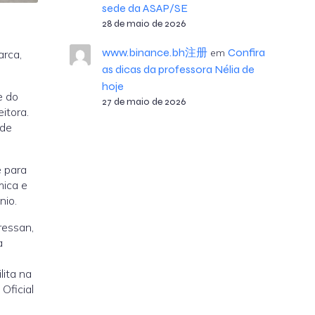
sede da ASAP/SE
28 de maio de 2026
www.binance.bh注册
Confira
em
arca,
as dicas da professora Nélia de
hoje
e do
27 de maio de 2026
itora.
ade
e para
mica e
nio.
ressan,
a
lita na
Oficial