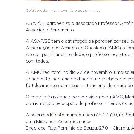
-
-
Colaborador
21 novembro 2025
11:27
ASAP/SE parabeniza o associado Professor Antôni
Associado Benemérito
A ASAP/SE tem a satisfação de parabenizar seu as
Associação dos Amigos da Oncologia (AMO) o con
Ao compartilhar a novidade, o professor registrou:
com todos.”
A AMO realizará, no dia 27 de novembro, uma solen
Benemérito, honraria destinada a reconhecer releva
fortalecimento da missão institucional da entidade.
O convite é assinado pela presidente da AMO, Mari
da instituição pelo apoio do professor Freitas às 
A solenidade está marcada para às 17h30, na Sed
uma Missa em Ação de Graças.
Endereço: Rua Permínio de Souza, 270 – Cirurgia, A