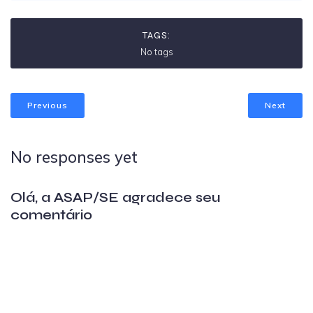
TAGS:
No tags
Previous
Next
No responses yet
Olá, a ASAP/SE agradece seu
comentário