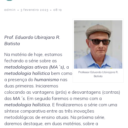
-
-
admin
3 fevereiro 2023
08:19
Prof. Eduardo Ubirajara R.
Batista
Na matéria de hoje, estamos
fechando a série sobre as
metodologias ativas (MA´s),
a
Professor Eduardo Ubirajara R.
metodologia holística
bem como
Batista
a presença do
humanismo
nas
duas primeiras. Iniciaremos
colocando as vantagens (prós) e desvantagens (contras)
das
MA´s.
Em seguida faremos o mesmo com a
metodologia holística.
E finalizaremos a série com uma
síntese comparativa entre as três inovações
metodológicas de ensino atuais. Na próxima série,
daremos destaque, em duas matérias, sobre a