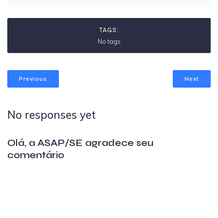
TAGS:
No tags
Previous
Next
No responses yet
Olá, a ASAP/SE agradece seu
comentário