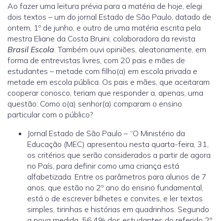
Ao fazer uma leitura prévia para a matéria de hoje, elegi
dois textos – um do jornal Estado de São Paulo, datado de
ontem, 1º de junho, e outro de uma matéria escrita pela
mestra Eliane da Costa Bruini, colaboradora da revista
Brasil Escola
. Também ouvi opiniões, aleatoriamente, em
forma de entrevistas livres, com 20 pais e mães de
estudantes – metade com filho(a) em escola privada e
metade em escola pública. Os pais e mães, que aceitaram
cooperar conosco, teriam que responder a, apenas, uma
questão: Como o(a) senhor(a) comparam o ensino
particular com o público?
Jornal Estado de São Paulo – “O Ministério da
Educação (MEC) apresentou nesta quarta-feira, 31,
os critérios que serão considerados a partir de agora
no País, para definir como uma criança está
alfabetizada. Entre os parâmetros para alunos de 7
anos, que estão no 2º ano do ensino fundamental,
está o de escrever bilhetes e convites, e ler textos
simples, tirinhas e histórias em quadrinhos. Segundo
a nova medida, 56,4% dos estudantes do referido 2º