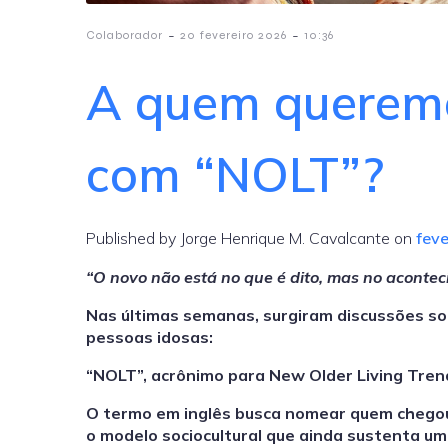
-
-
Colaborador
20 fevereiro 2026
10:36
A quem querem
com “NOLT”?
Published by Jorge Henrique M. Cavalcante on
feve
“O novo não está no que é dito, mas no acontec
Nas últimas semanas, surgiram discussões sob
pessoas idosas:
“NOLT”, acrônimo para New Older Living Tren
O termo em inglês busca nomear quem chegou
o modelo sociocultural que ainda sustenta um