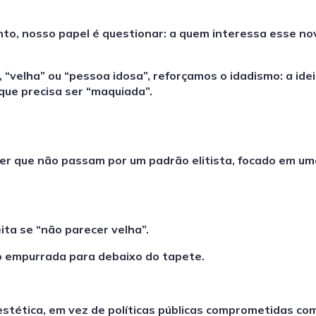
o, nosso papel é questionar: a quem interessa esse no
 “velha” ou “pessoa idosa”, reforçamos o idadismo: a ide
 que precisa ser “maquiada”.
er que não passam por um padrão elitista, focado em um
ita se “não parecer velha”.
do empurrada para debaixo do tapete.
stética, em vez de políticas públicas comprometidas co