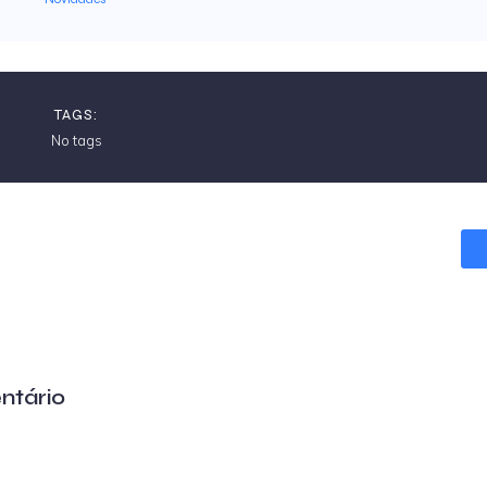
TAGS:
No tags
ntário