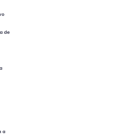
vo
ia de
a
m a