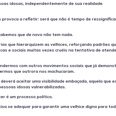
essoas idosas, independentemente de sua realidade
 provoca a refletir: será que não é tempo de ressignific
 sabemos que de novo não tem nada.
rias que hierarquizem as velhices, reforçando padrões qu
gicas e sociais muitas vezes cruéis na tentativa de atend
endermos com outros movimentos sociais que já demons
 termos que outrora nos machucaram.
deverá aceitar uma visibilidade embaçada, aquela que 
essoas idosas vulnerabilizadas.
er é um processo político.
isa se adequar para garantir uma velhice digna para to