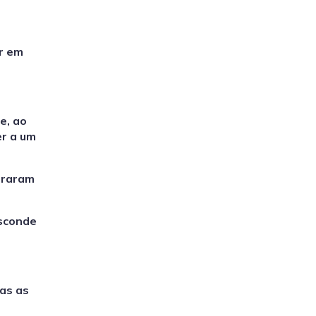
ar em
e, ao
er a um
traram
esconde
das as