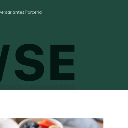
ersariantes
Parceria