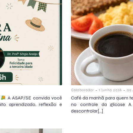
-
-
Colaborador
1 junho 2026
09:
E
A ASAP/SE convida você
Café da manhã para quem tem
to aprendizado, reflexão e
no controle da glicose A 
descontrolar[…]