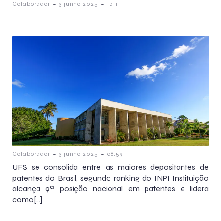
-
-
Colaborador
3 junho 2025
10:11
-
-
Colaborador
3 junho 2025
08:59
UFS se consolida entre as maiores depositantes de
patentes do Brasil, segundo ranking do INPI Instituição
alcança 9ª posição nacional em patentes e lidera
como[…]