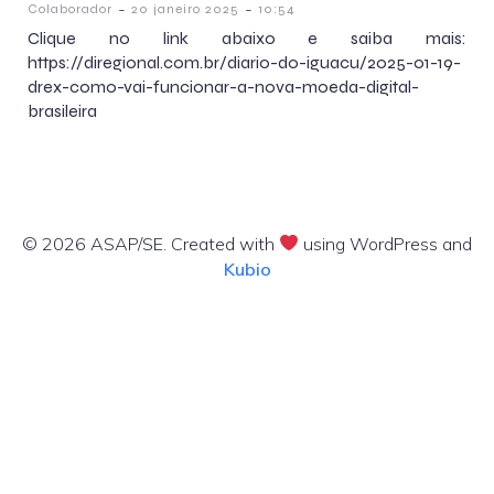
-
-
Colaborador
20 janeiro 2025
10:54
Clique no link abaixo e saiba mais:
https://diregional.com.br/diario-do-iguacu/2025-01-19-
drex-como-vai-funcionar-a-nova-moeda-digital-
brasileira
© 2026 ASAP/SE. Created with
using WordPress and
Kubio