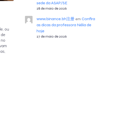
sede da ASAP/SE
28 de maio de 2026
www.binance.bh注册
Confira
em
as dicas da professora Nélia de
de, ou
hoje
 de
27 de maio de 2026
 no
evam
ias,