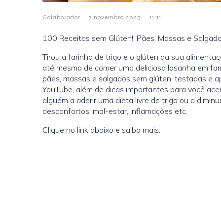
-
-
Colaborador
7 novembro 2025
11:11
100 Receitas sem Glúten!: Pães, Massas e Salgad
Tirou a farinha de trigo e o glúten da sua aliment
até mesmo de comer uma deliciosa lasanha em famíl
pães, massas e salgados sem glúten, testadas e ap
YouTube, além de dicas importantes para você ace
alguém a aderir uma dieta livre de trigo ou a diminui
desconfortos, mal-estar, inflamações etc.
Clique no link abaixo e saiba mais: