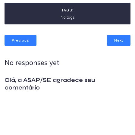
TAGS:
No tags
Previous
Next
No responses yet
Olá, a ASAP/SE agradece seu
comentário