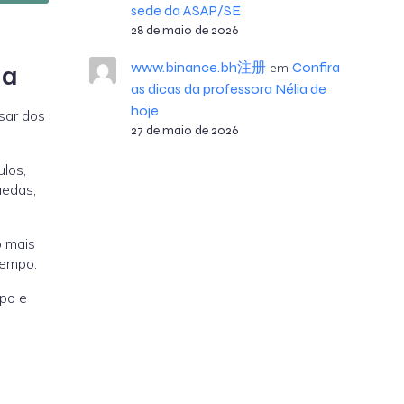
sede da ASAP/SE
28 de maio de 2026
ia
www.binance.bh注册
Confira
em
as dicas da professora Nélia de
hoje
sar dos
27 de maio de 2026
los,
uedas,
o mais
tempo.
rpo e